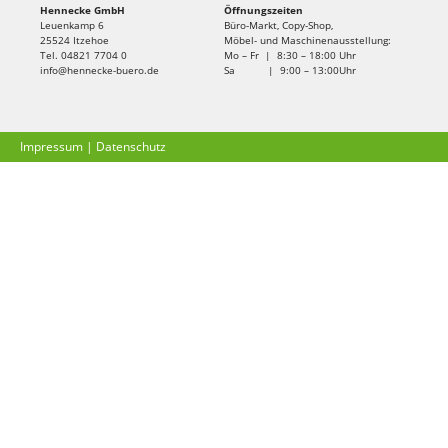
Hennecke GmbH
Öffnungszeiten
Leuenkamp 6
Büro-Markt, Copy-Shop,
25524 Itzehoe
Möbel- und Maschinenausstellung:
Tel. 04821 7704 0
Mo – Fr | 8:30 – 18:00 Uhr
info@hennecke-buero.de
Sa | 9:00 – 13:00Uhr
Impressum
|
Datenschutz