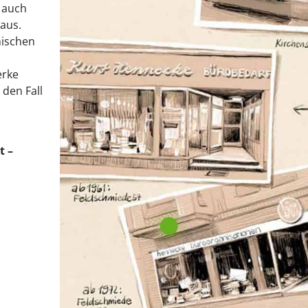
n auch
naus.
nischen
erke
 den Fall
t –