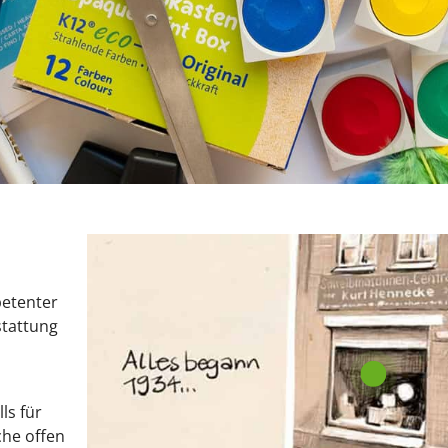
petenter
stattung
ls für
che offen