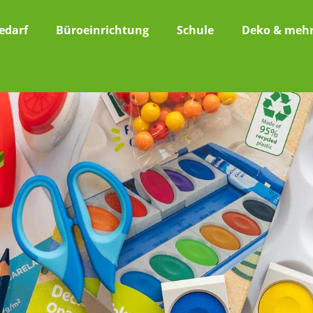
edarf
Büroeinrichtung
Schule
Deko & meh