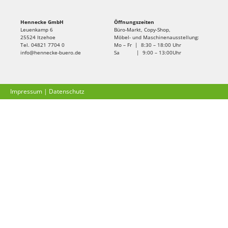
Hennecke GmbH
Öffnungszeiten
Leuenkamp 6
Büro-Markt, Copy-Shop,
25524 Itzehoe
Möbel- und Maschinenausstellung:
Tel. 04821 7704 0
Mo – Fr | 8:30 – 18:00 Uhr
info@hennecke-buero.de
Sa | 9:00 – 13:00Uhr
Impressum
|
Datenschutz